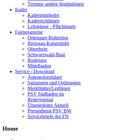
Termine andere Institutionen
Kader
Kadermitglieder
Kaderrichtlinien
Lehrgänge - Pflichtstarts
Fairnesspreise
Ortenauer Reiterring
Breisgau-Kaiserstuhl
Oberrhein
Schwarzwald-Baar
Bodensee
Mittelbaden
Service / Download
Antragsformulare
Satzungen und Ordnungen
Merkblätter/Leitlinien
PSV Südbaden im
Reiterjournal
Übungsleiter Aktuell
Pressedienst PSV BW
Servicebriefe der FN
Home