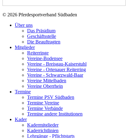
© 2026 Pferdesportverband Südbaden
Über uns
Das Präsidium
Geschäftsstelle
Die Beauftragten
Mitglieder
Reiterringe
Vereine-Bodensee
Vereine - Breisgau-Kaiserstuhl
Vereine - Ortenauer Reiterring
Vereine - Schwarzwald-Baar
Vereine Mittelbaden
Vereine Oberrhein
Termine
Termine PSV Südbaden
Termine Vereine
Termine Verbände
Termine andere Institutionen
Kader
Kadermitglieder
Kaderrichtlinien
Lehrgänge - Pflichtstarts