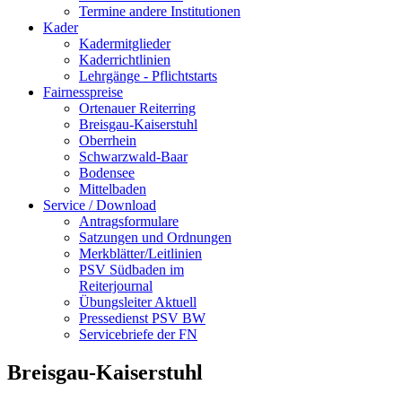
Termine andere Institutionen
Kader
Kadermitglieder
Kaderrichtlinien
Lehrgänge - Pflichtstarts
Fairnesspreise
Ortenauer Reiterring
Breisgau-Kaiserstuhl
Oberrhein
Schwarzwald-Baar
Bodensee
Mittelbaden
Service / Download
Antragsformulare
Satzungen und Ordnungen
Merkblätter/Leitlinien
PSV Südbaden im
Reiterjournal
Übungsleiter Aktuell
Pressedienst PSV BW
Servicebriefe der FN
Breisgau-Kaiserstuhl