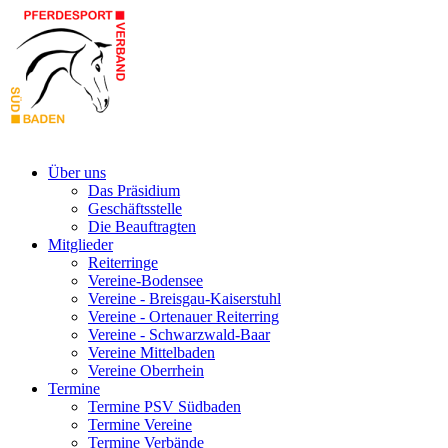
Über uns
Das Präsidium
Geschäftsstelle
Die Beauftragten
Mitglieder
Reiterringe
Vereine-Bodensee
Vereine - Breisgau-Kaiserstuhl
Vereine - Ortenauer Reiterring
Vereine - Schwarzwald-Baar
Vereine Mittelbaden
Vereine Oberrhein
Termine
Termine PSV Südbaden
Termine Vereine
Termine Verbände