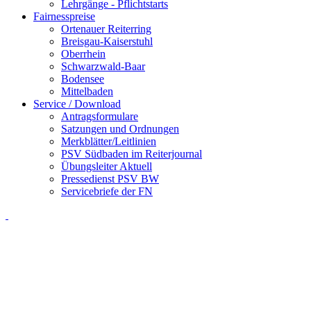
Lehrgänge - Pflichtstarts
Fairnesspreise
Ortenauer Reiterring
Breisgau-Kaiserstuhl
Oberrhein
Schwarzwald-Baar
Bodensee
Mittelbaden
Service / Download
Antragsformulare
Satzungen und Ordnungen
Merkblätter/Leitlinien
PSV Südbaden im Reiterjournal
Übungsleiter Aktuell
Pressedienst PSV BW
Servicebriefe der FN