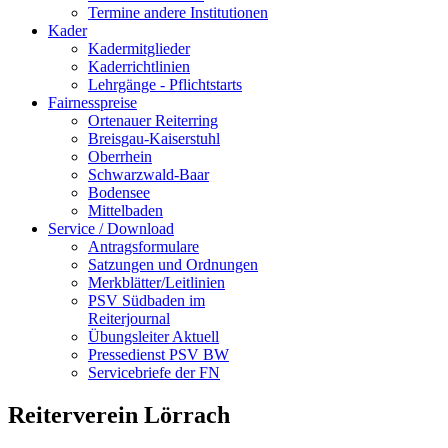
Termine andere Institutionen
Kader
Kadermitglieder
Kaderrichtlinien
Lehrgänge - Pflichtstarts
Fairnesspreise
Ortenauer Reiterring
Breisgau-Kaiserstuhl
Oberrhein
Schwarzwald-Baar
Bodensee
Mittelbaden
Service / Download
Antragsformulare
Satzungen und Ordnungen
Merkblätter/Leitlinien
PSV Südbaden im
Reiterjournal
Übungsleiter Aktuell
Pressedienst PSV BW
Servicebriefe der FN
Reiterverein Lörrach