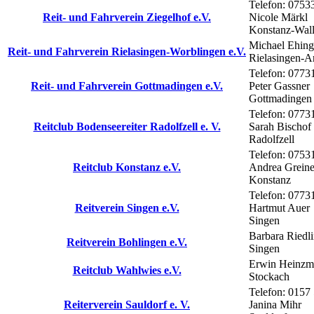
Telefon: 0753
Reit- und Fahrverein Ziegelhof e.V.
Nicole Märkl
Konstanz-Wal
Michael Ehing
Reit- und Fahrverein Rielasingen-Worblingen e.V.
Rielasingen-A
Telefon: 0773
Reit- und Fahrverein Gottmadingen e.V.
Peter Gassner
Gottmadingen
Telefon: 0773
Reitclub Bodenseereiter Radolfzell e. V.
Sarah Bischof
Radolfzell
Telefon: 0753
Reitclub Konstanz e.V.
Andrea Greine
Konstanz
Telefon: 0773
Reitverein Singen e.V.
Hartmut Auer
Singen
Barbara Riedl
Reitverein Bohlingen e.V.
Singen
Erwin Heinzm
Reitclub Wahlwies e.V.
Stockach
Telefon: 0157
Reiterverein Sauldorf e. V.
Janina Mihr