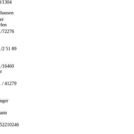
3/1304
lhausen
er
rlen
1/72276
1/2 51 89
1/16460
r
1 / 41279
inger
ann
 52210246