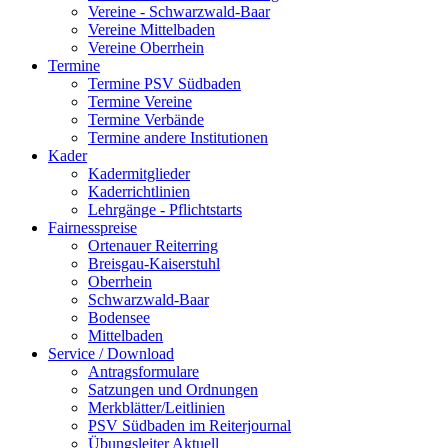
Vereine - Schwarzwald-Baar
Vereine Mittelbaden
Vereine Oberrhein
Termine
Termine PSV Südbaden
Termine Vereine
Termine Verbände
Termine andere Institutionen
Kader
Kadermitglieder
Kaderrichtlinien
Lehrgänge - Pflichtstarts
Fairnesspreise
Ortenauer Reiterring
Breisgau-Kaiserstuhl
Oberrhein
Schwarzwald-Baar
Bodensee
Mittelbaden
Service / Download
Antragsformulare
Satzungen und Ordnungen
Merkblätter/Leitlinien
PSV Südbaden im Reiterjournal
Übungsleiter Aktuell