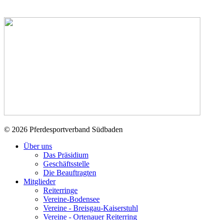
© 2026 Pferdesportverband Südbaden
Über uns
Das Präsidium
Geschäftsstelle
Die Beauftragten
Mitglieder
Reiterringe
Vereine-Bodensee
Vereine - Breisgau-Kaiserstuhl
Vereine - Ortenauer Reiterring