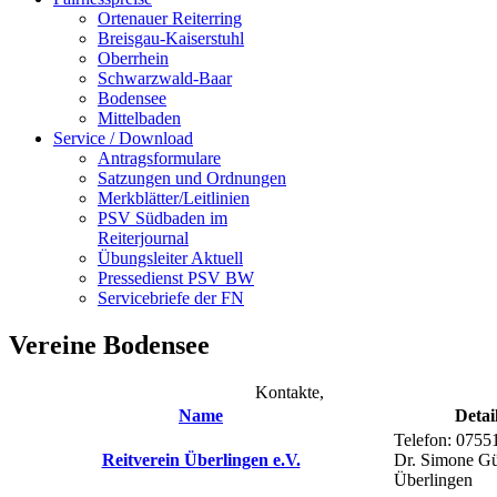
Ortenauer Reiterring
Breisgau-Kaiserstuhl
Oberrhein
Schwarzwald-Baar
Bodensee
Mittelbaden
Service / Download
Antragsformulare
Satzungen und Ordnungen
Merkblätter/Leitlinien
PSV Südbaden im
Reiterjournal
Übungsleiter Aktuell
Pressedienst PSV BW
Servicebriefe der FN
Vereine Bodensee
Kontakte,
Name
Detai
Telefon: 0755
Reitverein Überlingen e.V.
Dr. Simone Gü
Überlingen