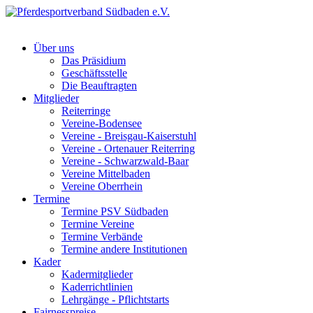
Über uns
Das Präsidium
Geschäftsstelle
Die Beauftragten
Mitglieder
Reiterringe
Vereine-Bodensee
Vereine - Breisgau-Kaiserstuhl
Vereine - Ortenauer Reiterring
Vereine - Schwarzwald-Baar
Vereine Mittelbaden
Vereine Oberrhein
Termine
Termine PSV Südbaden
Termine Vereine
Termine Verbände
Termine andere Institutionen
Kader
Kadermitglieder
Kaderrichtlinien
Lehrgänge - Pflichtstarts
Fairnesspreise